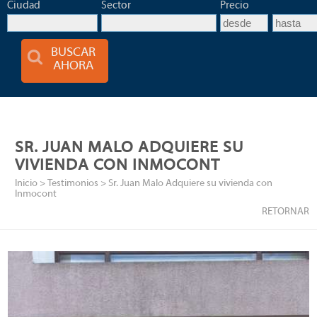
Ciudad
Sector
Precio
BUSCAR
AHORA
SR. JUAN MALO ADQUIERE SU
VIVIENDA CON INMOCONT
Inicio
>
Testimonios
> Sr. Juan Malo Adquiere su vivienda con
Inmocont
RETORNAR