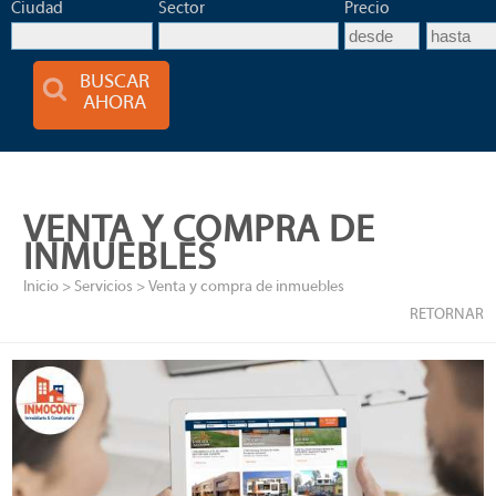
Ciudad
Sector
Precio
BUSCAR
AHORA
VENTA Y COMPRA DE
INMUEBLES
Inicio
>
Servicios
> Venta y compra de inmuebles
RETORNAR