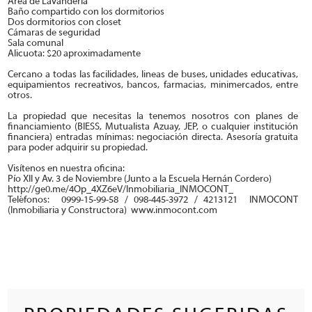
Area de Lavandería
Baño compartido con los dormitorios
Dos dormitorios con closet
Cámaras de seguridad
Sala comunal
Alicuota: $20 aproximadamente
Cercano a todas las facilidades, lineas de buses, unidades educativas,
equipamientos recreativos, bancos, farmacias, minimercados, entre
otros.
La propiedad que necesitas la tenemos nosotros con planes de
financiamiento (BIESS, Mutualista Azuay, JEP, o cualquier institución
financiera) entradas mínimas: negociación directa. Asesoría gratuita
para poder adquirir su propiedad.
Visítenos en nuestra oficina:
Pío XII y Av. 3 de Noviembre (Junto a la Escuela Hernán Cordero)
http://ge0.me/4Op_4XZ6eV/Inmobiliaria_INMOCONT_
Teléfonos:
0999-15-99-58 / 098-445-3972 / 4213121
INMOCONT
(Inmobiliaria y Constructora)
www.inmocont.com