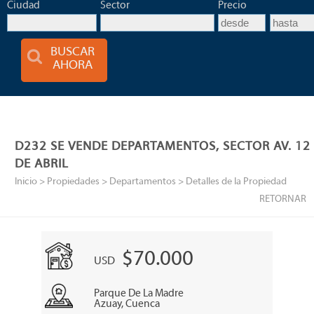
Ciudad
Sector
Precio
BUSCAR
AHORA
D232 SE VENDE DEPARTAMENTOS, SECTOR AV. 12
DE ABRIL
Inicio
> Propiedades >
Departamentos
> Detalles de la Propiedad
RETORNAR
$70.000
USD
Parque De La Madre
Azuay, Cuenca