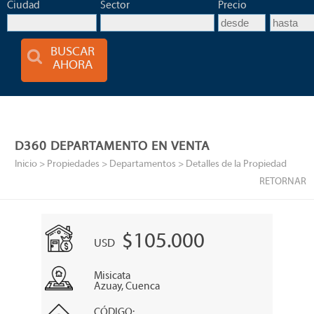
Ciudad
Sector
Precio
BUSCAR
AHORA
D360 DEPARTAMENTO EN VENTA
Inicio
> Propiedades >
Departamentos
> Detalles de la Propiedad
RETORNAR
$105.000
USD
Misicata
Azuay, Cuenca
CÓDIGO: