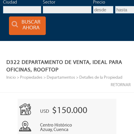
Ciudad
Sector
Precio
BUSCAR
AHORA
D322 DEPARTAMENTO DE VENTA, IDEAL PARA
OFICINAS, ROOFTOP
Inicio
> Propiedades >
Departamentos
> Detalles de la Propiedad
RETORNAR
$150.000
USD
Centro Histórico
Azuay, Cuenca