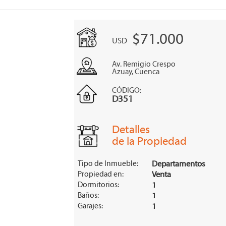
$71.000
USD
Av. Remigio Crespo
Azuay, Cuenca
CÓDIGO:
D351
Detalles
de la Propiedad
Tipo de Inmueble:
Departamentos
Propiedad en:
Venta
Dormitorios:
1
Baños:
1
Garajes:
1