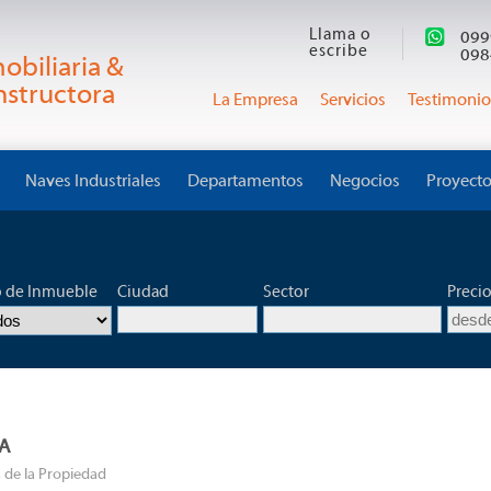
Llama o
099
escribe
098
obiliaria &
structora
La Empresa
Servicios
Testimonio
Naves Industriales
Departamentos
Negocios
Proyect
o de Inmueble
Ciudad
Sector
Preci
A
 de la Propiedad