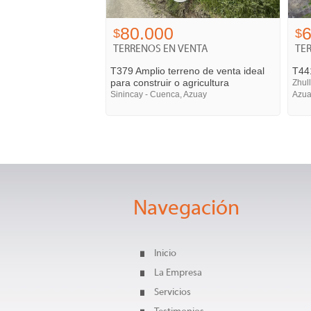
80.000
6
$
$
TERRENOS EN VENTA
TE
T379 Amplio terreno de venta ideal
T44
para construir o agricultura
Zhul
Sinincay - Cuenca, Azuay
Azu
Navegación
Inicio
La Empresa
Servicios