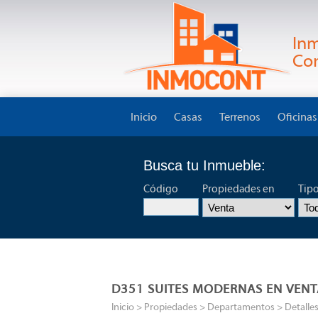
Inm
Con
Inicio
Casas
Terrenos
Oficinas
Busca tu Inmueble:
Código
Propiedades en
Tip
D351 SUITES MODERNAS EN VENT
Inicio
> Propiedades >
Departamentos
> Detalles