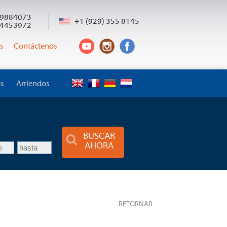
9884073
+1 (929) 355 8145
4453972
s
Contáctenos
os
Arriendos
o
BUSCAR
AHORA
RETORNAR