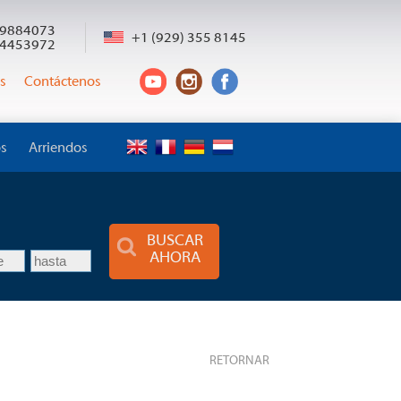
9884073
+1 (929) 355 8145
4453972
s
Contáctenos
os
Arriendos
o
BUSCAR
AHORA
RETORNAR