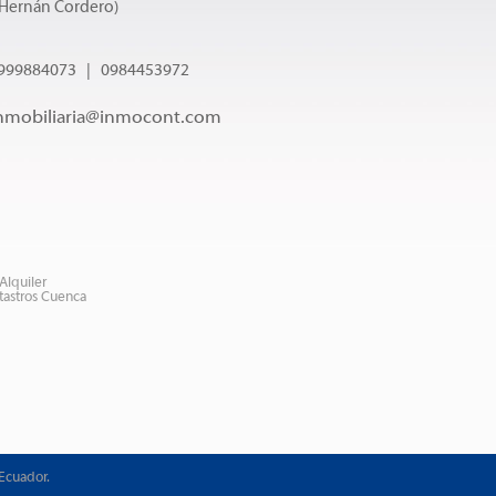
 Hernán Cordero)
999884073 | 0984453972
nmobiliaria@inmocont.com
Alquiler
tastros Cuenca
Ecuador.