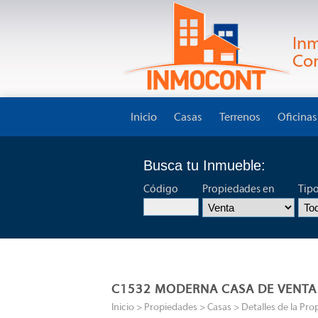
Inm
Con
Inicio
Casas
Terrenos
Oficinas
Busca tu Inmueble:
Código
Propiedades en
Tip
C1532 MODERNA CASA DE VENTA
Inicio
> Propiedades >
Casas
> Detalles de la Pro