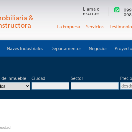
Llama o
099
escribe
098
obiliaria &
structora
La Empresa
Servicios
Testimonio
Naves Industriales
Departamentos
Negocios
Proyect
o de Inmueble
Ciudad
Sector
Preci
piedad