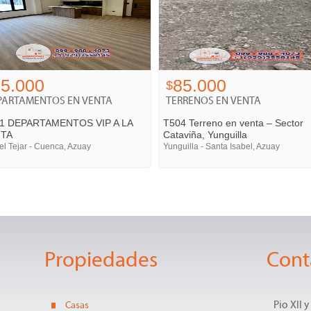
5.000
85.000
$
PARTAMENTOS EN VENTA
TERRENOS EN VENTA
1 DEPARTAMENTOS VIP A LA
T504 Terreno en venta – Sector
NTA
Cataviña, Yunguilla
del Tejar - Cuenca, Azuay
Yunguilla - Santa Isabel, Azuay
Propiedades
Cont
Casas
Pio XII 