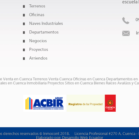
escuela
Terrenos
Oficinas
0
Naves Industriales
Departamentos
i
Negocios
Proyectos
Arriendos
de Venta en Cuenca
Terrenos Venta Cuenca
Oficinas en Cuenca
Departamentos en 
iales en Cuenca
Inmobiliaria
Proyectos
Sitios en Cuenca
Bienes Raices
Avalúos y Ca
os derechos reservados © Inmocont 2018. Licencia Profesional #270 A, Cuenca - 
Elaborado por:
Desarrollo Web Ecuador