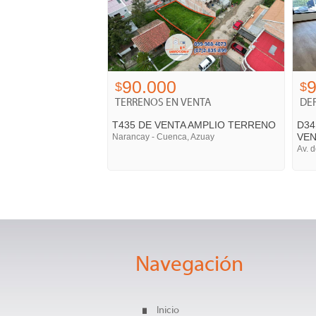
90.000
9
$
$
TERRENOS EN VENTA
DE
T435 DE VENTA AMPLIO TERRENO
D34
VE
Narancay - Cuenca, Azuay
Av. 
Navegación
Inicio