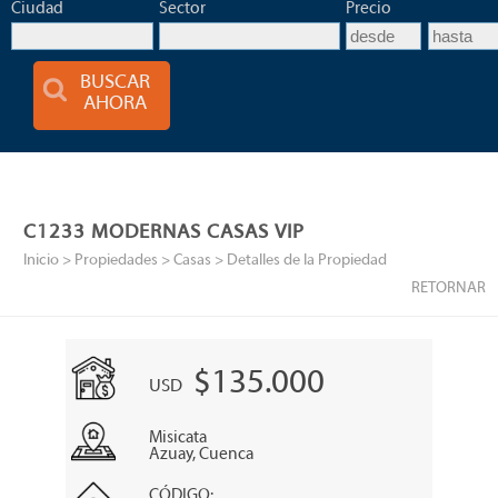
Ciudad
Sector
Precio
BUSCAR
AHORA
C1233 MODERNAS CASAS VIP
Inicio
> Propiedades >
Casas
> Detalles de la Propiedad
RETORNAR
$135.000
USD
Misicata
Azuay, Cuenca
CÓDIGO: