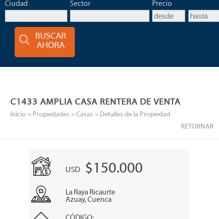
Ciudad
Sector
Precio
BUSCAR
AHORA
C1433 AMPLIA CASA RENTERA DE VENTA
Inicio
> Propiedades >
Casas
> Detalles de la Propiedad
RETORNAR
$150.000
USD
La Raya Ricaurte
Azuay, Cuenca
CÓDIGO: