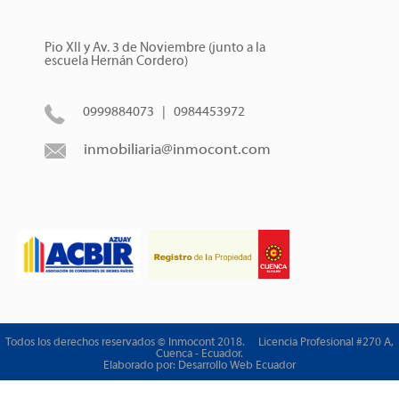
Pio XII y Av. 3 de Noviembre (junto a la
escuela Hernán Cordero)
0999884073 | 0984453972
inmobiliaria@inmocont.com
Todos los derechos reservados © Inmocont 2018. Licencia Profesional #270 A,
Cuenca - Ecuador.
Elaborado por:
Desarrollo Web Ecuador