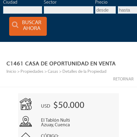
Ciudad
Sector
Precio
BUSCAR
AHORA
C1461 CASA DE OPORTUNIDAD EN VENTA
Inicio
> Propiedades >
Casas
> Detalles de la Propiedad
RETORNAR
$50.000
USD
El Tablón Nulti
Azuay, Cuenca
CÓDIGO: