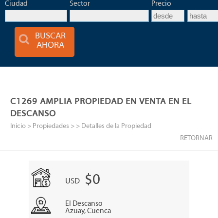
Ciudad
Sector
Precio
BUSCAR
AHORA
C1269 AMPLIA PROPIEDAD EN VENTA EN EL
DESCANSO
Inicio
> Propiedades >
> Detalles de la Propiedad
RETORNAR
$0
USD
El Descanso
Azuay, Cuenca