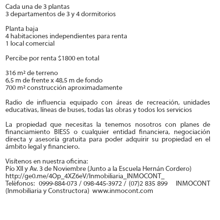
Cada una de 3 plantas
3 departamentos de 3 y 4 dormitorios
Planta baja
4 habitaciones independientes para renta
1 local comercial
Percibe por renta $1800 en total
316 m² de terreno
6,5 m de frente x 48,5 m de fondo
700 m² construcción aproximadamente
Radio de influencia equipado con áreas de recreación, unidades
educativas, líneas de buses, todas las obras y todos los servicios
La propiedad que necesitas la tenemos nosotros con planes de
financiamiento BIESS o cualquier entidad financiera, negociación
directa y asesoría gratuita para poder adquirir su propiedad en el
ámbito legal y financiero.
Visítenos en nuestra oficina:
Pío XII y Av. 3 de Noviembre (Junto a la Escuela Hernán Cordero)
http://ge0.me/4Op_4XZ6eV/Inmobiliaria_INMOCONT_
Teléfonos: 0999-884-073 / 098-445-3972 / (07)2 835 899 INMOCONT
(Inmobiliaria y Constructora) www.inmocont.com