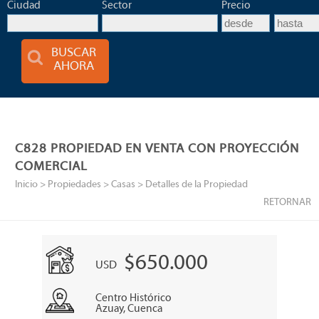
Ciudad
Sector
Precio
BUSCAR
AHORA
C828 PROPIEDAD EN VENTA CON PROYECCIÓN
COMERCIAL
Inicio
> Propiedades >
Casas
> Detalles de la Propiedad
RETORNAR
$650.000
USD
Centro Histórico
Azuay, Cuenca