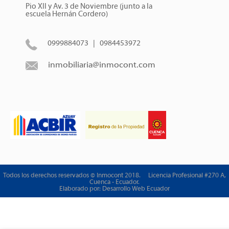
Pio XII y Av. 3 de Noviembre (junto a la
escuela Hernán Cordero)
0999884073 | 0984453972
inmobiliaria@inmocont.com
Todos los derechos reservados © Inmocont 2018. Licencia Profesional #270 A,
Cuenca - Ecuador.
Elaborado por:
Desarrollo Web Ecuador